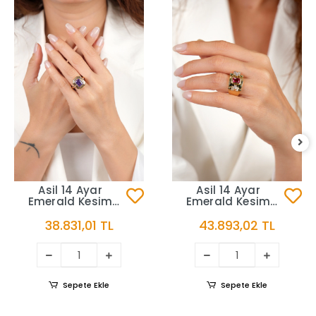
Asil 14 Ayar
Asil 14 Ayar
Emerald Kesim
Emerald Kesim
Pembe Taşlı
Mavi Taşlı
38.831,01 TL
43.893,02 TL
Altın Yüzük YZK3725
Altın Yüzük
YZK3644
Sepete Ekle
Sepete Ekle