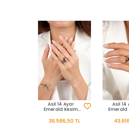
Asil 14 Ayar
Asil 14
Emerald Kesim
Emerald
Pembe Taşlı
Mavi T
Altın Yüzük YZK3725
Altın Y
38.586,50 TL
43.616
YZK3