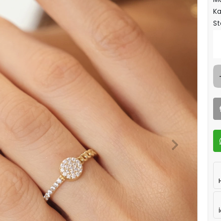
Ka
St