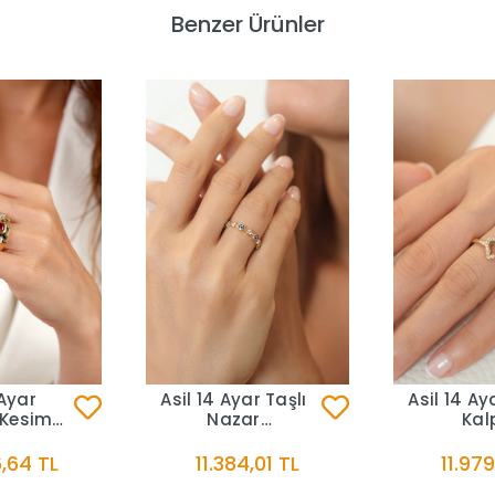
Benzer Ürünler
 Ayar
Asil 14 Ayar Taşlı
Asil 14 Ay
 Kesim
Nazar
Kal
aşlı
Model Altın Yüzük
Model Altı
üzük
YZK3584
YZK3
,64 TL
11.384,01 TL
11.979
644