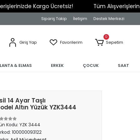
nizde Kargo Ücretsiz!
Tüm Alışverişlerinizde Ka
Sipariş Takip
İletişim
Destek Merkezi
0
Giriş Yap
Favorilerim
Sepetim
RLANTA & ELMAS
ERKEK
ÇOCUK
SAAT
sil 14 Ayar Taşlı
odel Altın Yüzük YZK3444
ün Kodu:
YZK 3444
rkod:
100000093122
rka:
Asil Mücevherat