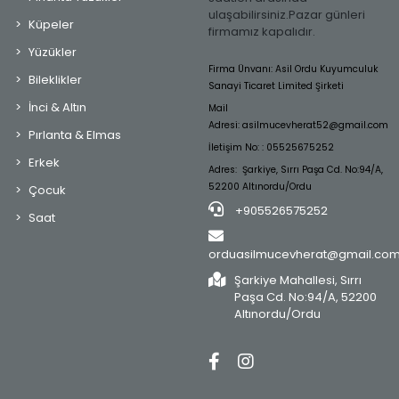
ulaşabilirsiniz.Pazar günleri
Küpeler
firmamız kapalıdır.
Yüzükler
Firma Ünvanı: Asil Ordu Kuyumculuk
Bileklikler
Sanayi Ticaret Limited Şirketi
İnci & Altın
Mail
Adresi:
asilmucevherat52@gmail.com
Pırlanta & Elmas
İletişim No: : 05525675252
Erkek
Adres: Şarkiye, Sırrı Paşa Cd. No:94/A,
52200 Altınordu/Ordu
Çocuk
+905526575252
Saat
orduasilmucevherat@gmail.co
Şarkiye Mahallesi, Sırrı
Paşa Cd. No:94/A, 52200
Altınordu/Ordu