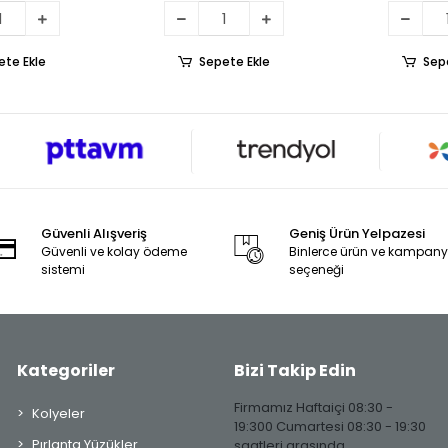
ete Ekle
Sepete Ekle
Sep
Güvenli Alışveriş
Geniş Ürün Yelpazesi
Güvenli ve kolay ödeme
Binlerce ürün ve kampan
sistemi
seçeneği
Kategoriler
Bizi Takip Edin
Firmamız Haftaiçi 08:30 -
Kolyeler
19:300 Cumartesi 08:30 - 19:30
Pırlanta Yüzükler
saatleri arasında