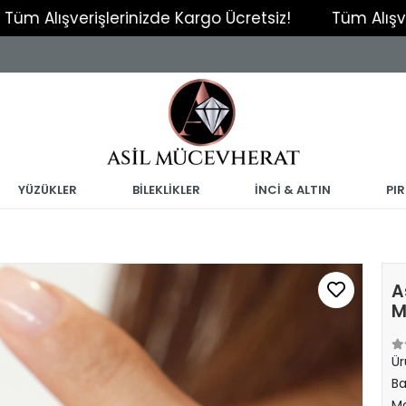
şverişlerinizde Kargo Ücretsiz!
Tüm Alışverişleri
YÜZÜKLER
BİLEKLİKLER
İNCİ & ALTIN
PI
A
M
Ür
Ba
Ma