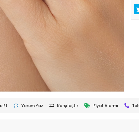
e Et
Yorum Yaz
Karşılaştır
Fiyat Alarmı
Tel