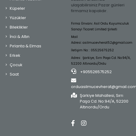
ulaşabilirsiniz.Pazar günleri
Küpeler
firmamız kapalıdır.
Yüzükler
Firma Ünvanı: Asil Ordu Kuyumculuk
Bileklikler
Sanayi Ticaret Limited Şirketi
İnci & Altın
Mail
Adresi:
asilmucevherat52@gmail.com
Pırlanta & Elmas
İletişim No: : 05525675252
Erkek
Adres: Şarkiye, Sırrı Paşa Cd. No:94/A,
52200 Altınordu/Ordu
Çocuk
+905526575252
Saat
orduasilmucevherat@gmail.co
Şarkiye Mahallesi, Sırrı
Paşa Cd. No:94/A, 52200
Altınordu/Ordu