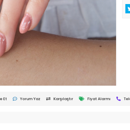
e Et
Yorum Yaz
Karşılaştır
Fiyat Alarmı
Tel