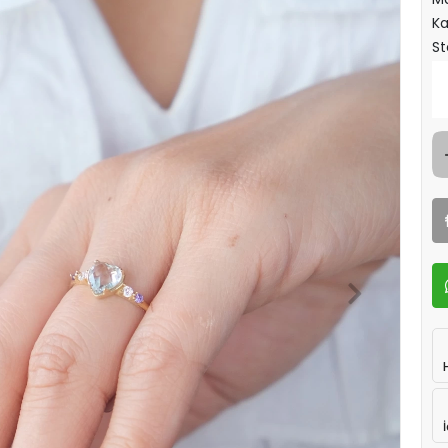
Ka
St