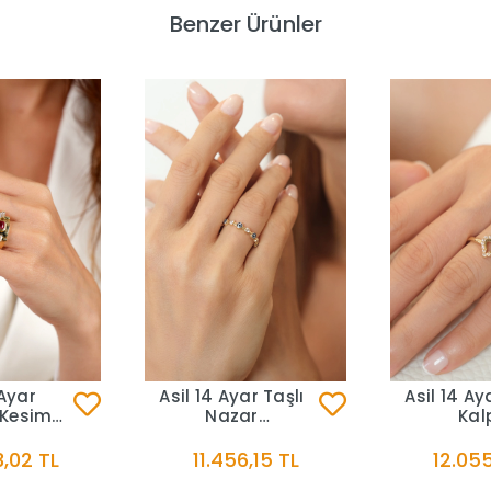
Benzer Ürünler
 Ayar
Asil 14 Ayar Taşlı
Asil 14 Ay
 Kesim
Nazar
Kal
aşlı
Model Altın Yüzük
Model Altı
üzük
YZK3584
YZK3
,02 TL
11.456,15 TL
12.055
644