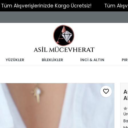
şverişlerinizde Kargo Ücretsiz!
Tüm Alışverişleri
YÜZÜKLER
BİLEKLİKLER
İNCİ & ALTIN
PI
A
A
Ür
Ba
Ma