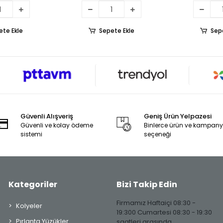
ete Ekle
Sepete Ekle
Sep
Güvenli Alışveriş
Geniş Ürün Yelpazesi
Güvenli ve kolay ödeme
Binlerce ürün ve kampan
sistemi
seçeneği
Kategoriler
Bizi Takip Edin
Firmamız Haftaiçi 08:30 -
Kolyeler
19:300 Cumartesi 08:30 - 19:30
Pırlanta Yüzükler
saatleri arasında