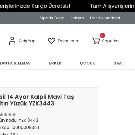
nizde Kargo Ücretsiz!
Tüm Alışverişlerinizde Ka
Sipariş Takip
İletişim
Destek Merkezi
0
Giriş Yap
Favorilerim
Sepetim
RLANTA & ELMAS
ERKEK
ÇOCUK
SAAT
sil 14 Ayar Kalpli Mavi Taş
ltın Yüzük YZK3443
ün Kodu:
YZK 3443
rkod:
100000093121
rka:
ASİL