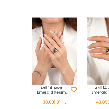
Asil 14 Ayar
Asil 14
Emerald Kesim
Emerald
Pembe Taşlı
Mavi T
Altın Yüzük YZK3725
Altın Y
38.831,01 TL
43.893
YZK3