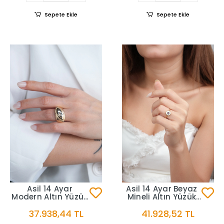
Sepete Ekle
Sepete Ekle
Asil 14 Ayar
Asil 14 Ayar Beyaz
Modern Altın Yüzük
Mineli Altın Yüzük
YZK3236
YZK3230
37.938,44 TL
41.928,52 TL