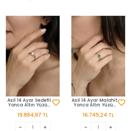
Asil 14 Ayar Sedefli
Asil 14 Ayar Malahit
Yonca Altın Yüzük
Yonca Altın Yüzük
YZK3271
YZK3269
19.884,97 TL
16.745,24 TL