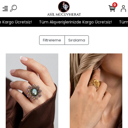
0
o Ücretsiz!
Tüm Alışverişlerinizde Kargo Ücretsiz!
Tüm Alışve
Filtreleme
Sıralama