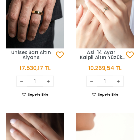
Unisex Sarı Altın
Asil 14 Ayar
Alyans
Kalpli Altın Yüzük
YZK3685
17.530,17 TL
10.269,54 TL
Sepete Ekle
Sepete Ekle