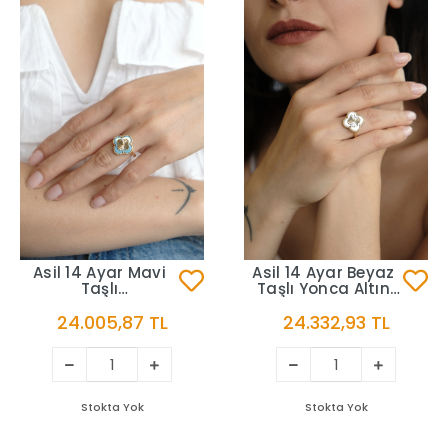
Asil 14 Ayar Mavi
Asil 14 Ayar Beyaz
Taşlı
Taşlı Yonca Altın
Yonca Altın Yüzük
Yüzük YZK3337
24.005,87 TL
24.332,93 TL
YZK3338
Stokta Yok
Stokta Yok