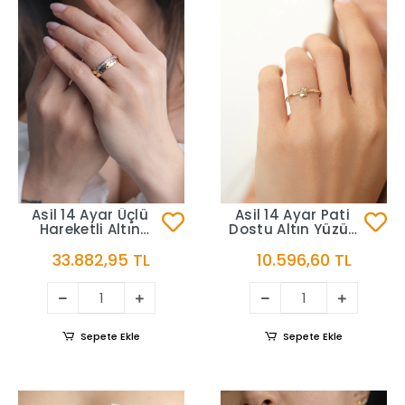
Asil 14 Ayar Üçlü
Asil 14 Ayar Pati
Hareketli Altın
Dostu Altın Yüzük
Yüzük YZK3446
YZK3404
33.882,95 TL
10.596,60 TL
Sepete Ekle
Sepete Ekle