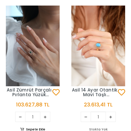
Asil Zümrüt Parçalı
Asil 14 Ayar Otantik
Pırlanta Yüzük
Mavi Taşlı
PIR4094
Oval Altın Yüzük
103.627,88 TL
23.613,41 TL
YZK3306
Sepete Ekle
Stokta Yok