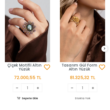
Çiçek Motifli Altın
Tasarım Gül Form
Yüzük
Altın Yüzük
72.000,55 TL
81.325,32 TL
Sepete Ekle
Stokta Yok