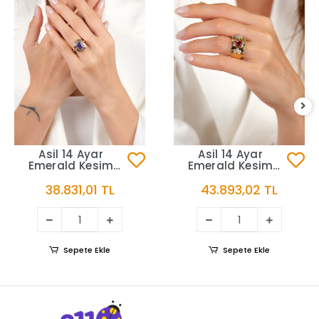
Asil 14 Ayar
Asil 14 Ayar
Emerald Kesim
Emerald Kesim
Pembe Taşlı
Mavi Taşlı
38.831,01 TL
43.893,02 TL
Altın Yüzük YZK3725
Altın Yüzük
YZK3644
Sepete Ekle
Sepete Ekle