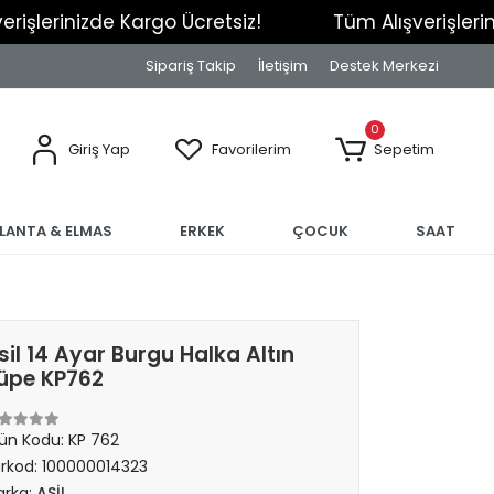
inizde Kargo Ücretsiz!
Tüm Alışverişlerinizde K
Sipariş Takip
İletişim
Destek Merkezi
0
Giriş Yap
Favorilerim
Sepetim
RLANTA & ELMAS
ERKEK
ÇOCUK
SAAT
sil 14 Ayar Burgu Halka Altın
üpe KP762
ün Kodu:
KP 762
rkod:
100000014323
rka:
ASİL