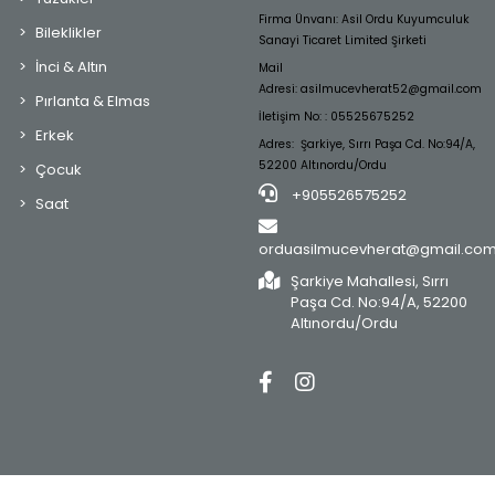
Firma Ünvanı: Asil Ordu Kuyumculuk
Bileklikler
Sanayi Ticaret Limited Şirketi
İnci & Altın
Mail
Adresi:
asilmucevherat52@gmail.com
Pırlanta & Elmas
İletişim No: : 05525675252
Erkek
Adres: Şarkiye, Sırrı Paşa Cd. No:94/A,
52200 Altınordu/Ordu
Çocuk
+905526575252
Saat
orduasilmucevherat@gmail.co
Şarkiye Mahallesi, Sırrı
Paşa Cd. No:94/A, 52200
Altınordu/Ordu