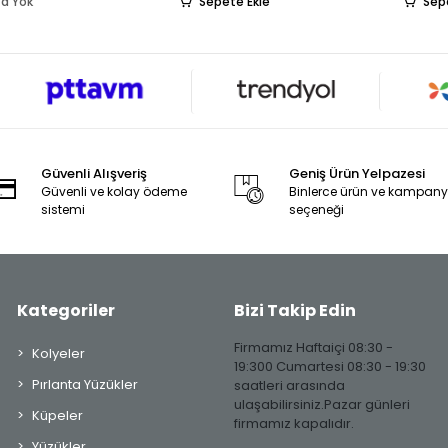
a Yok
Sepete Ekle
Sep
Güvenli Alışveriş
Geniş Ürün Yelpazesi
Güvenli ve kolay ödeme
Binlerce ürün ve kampan
sistemi
seçeneği
Kategoriler
Bizi Takip Edin
Firmamız Haftaiçi 08:30 -
Kolyeler
19:300 Cumartesi 08:30 - 19:30
Pırlanta Yüzükler
saatleri arasında
ulaşabilirsiniz.Pazar günleri
Küpeler
firmamız kapalıdır.
Yüzükler