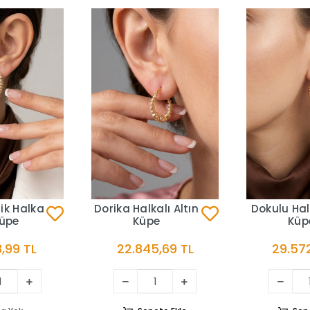
ik Halka
Dorika Halkalı Altın
Dokulu Hal
Küpe
Küpe
Küp
,99 TL
22.845,69 TL
29.572