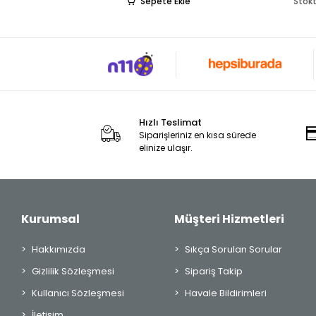
Sepete Ekle
Stokt
Hızlı Teslimat
Siparişleriniz en kısa sürede
elinize ulaşır.
Kurumsal
Müşteri Hizmetleri
Hakkımızda
Sıkça Sorulan Sorular
Gizlilik Sözleşmesi
Sipariş Takip
Kullanıcı Sözleşmesi
Havale Bildirimleri
İletişim