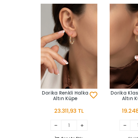
Dorika Renkli Halka
Dorika Klas
Altın Küpe
Altın 
23.311,93 TL
19.248