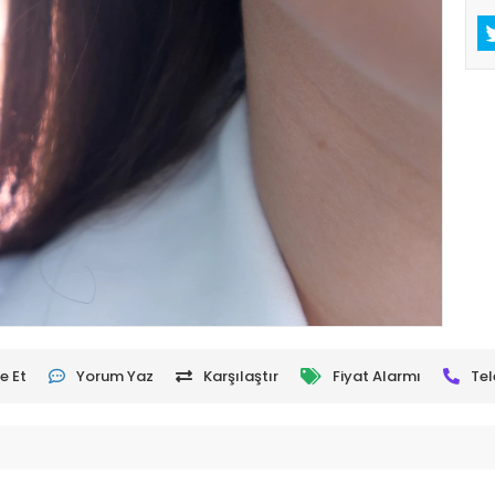
e Et
Yorum Yaz
Karşılaştır
Fiyat Alarmı
Tel