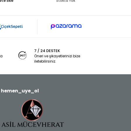
ete Ekle
Stokta Yok
7 / 24 DESTEK
ya
Öneri ve şikayetlerinizi bize
iletebilirsiniz.
hemen_uye_ol