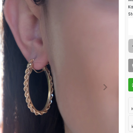
Ka
St