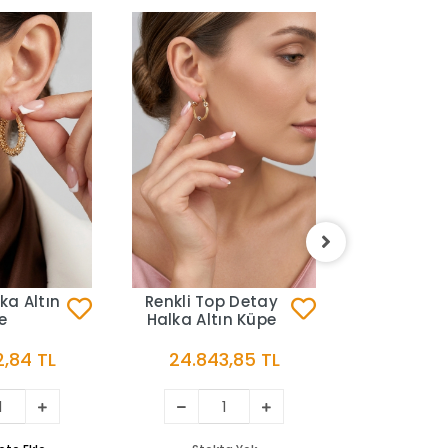
Modern Çift
Altın 
24.177
ka Altın
Renkli Top Detay
e
Halka Altın Küpe
,84 TL
24.843,85 TL
Sep