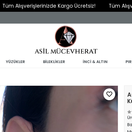
ışverişlerinizde Kargo Ücretsiz!
Tüm Alışverişler
YÜZÜKLER
BİLEKLİKLER
İNCİ & ALTIN
PI
A
K
Ür
Ba
Ma