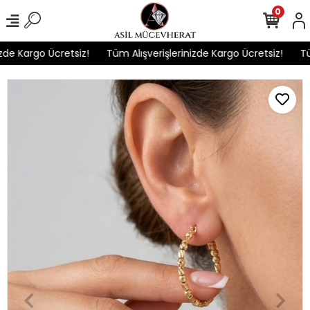
0
e Kargo Ücretsiz!
Tüm Alışverişlerinizde Kargo Ücretsiz!
Tüm 