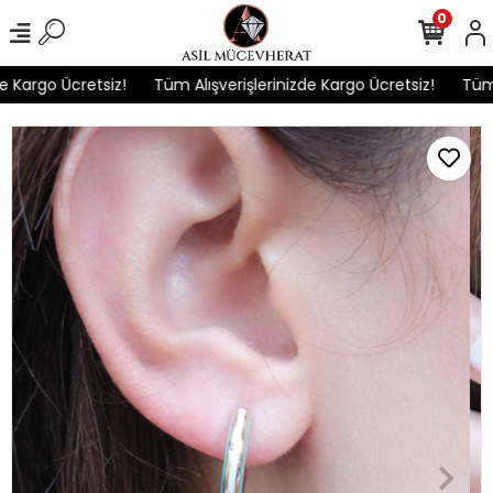
0
Kargo Ücretsiz!
Tüm Alışverişlerinizde Kargo Ücretsiz!
Tüm Al