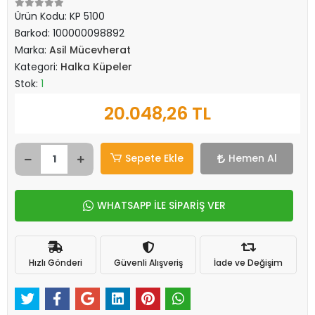
Ürün Kodu:
KP 5100
Barkod:
100000098892
Marka:
Asil Mücevherat
Kategori:
Halka Küpeler
Stok:
1
20.048,26 TL
Sepete Ekle
Hemen Al
WHATSAPP İLE SİPARİŞ VER
Hızlı Gönderi
Güvenli Alışveriş
İade ve Değişim