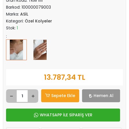
Ürün Kodu:
TKM 1111
Barkod:
100000079003
Marka:
ASİL
Kategori:
Özel Kolyeler
Stok:
1
:
13.787,34 TL
Sepete Ekle
Hemen Al
WHATSAPP İLE SİPARİŞ VER