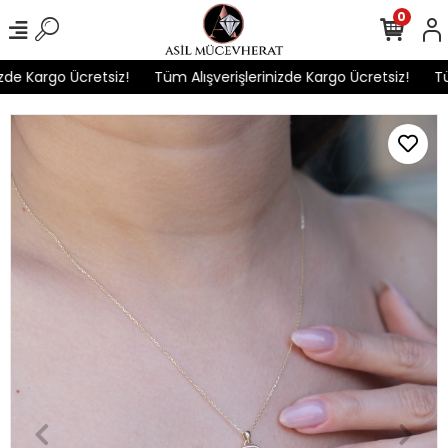
0
 Kargo Ücretsiz!
Tüm Alışverişlerinizde Kargo Ücretsiz!
Tüm A