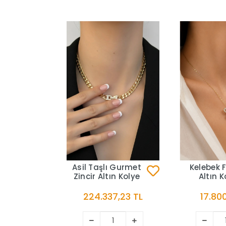
Asil Taşlı Gurmet
Kelebek F
Zincir Altın Kolye
Altın K
224.337,23 TL
17.800