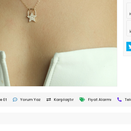
e Et
Yorum Yaz
Karşılaştır
Fiyat Alarmı
Tel