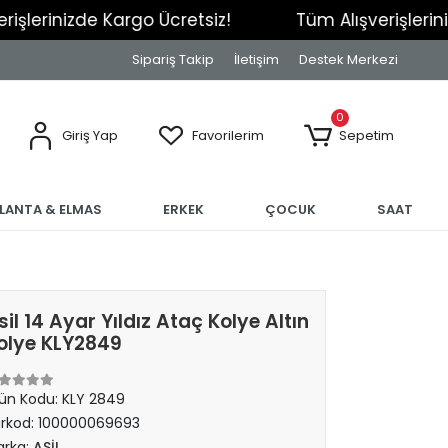
izde Kargo Ücretsiz!
Tüm Alışverişlerinizde Kar
Sipariş Takip
İletişim
Destek Merkezi
0
Giriş Yap
Favorilerim
Sepetim
RLANTA & ELMAS
ERKEK
ÇOCUK
SAAT
sil 14 Ayar Yıldız Ataç Kolye Altın
olye KLY2849
ün Kodu:
KLY 2849
rkod:
100000069693
rka:
ASİL