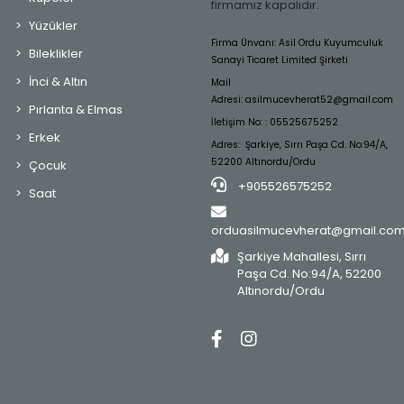
firmamız kapalıdır.
Yüzükler
Firma Ünvanı: Asil Ordu Kuyumculuk
Bileklikler
Sanayi Ticaret Limited Şirketi
İnci & Altın
Mail
Adresi:
asilmucevherat52@gmail.com
Pırlanta & Elmas
İletişim No: : 05525675252
Erkek
Adres: Şarkiye, Sırrı Paşa Cd. No:94/A,
52200 Altınordu/Ordu
Çocuk
+905526575252
Saat
orduasilmucevherat@gmail.co
Şarkiye Mahallesi, Sırrı
Paşa Cd. No:94/A, 52200
Altınordu/Ordu