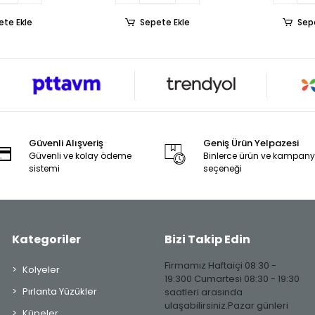
ete Ekle
Sepete Ekle
Sep
Güvenli Alışveriş
Geniş Ürün Yelpazesi
Güvenli ve kolay ödeme
Binlerce ürün ve kampan
sistemi
seçeneği
Kategoriler
Bizi Takip Edin
Firmamız Haftaiçi 08:30 -
Kolyeler
19:300 Cumartesi 08:30 - 19:30
Pırlanta Yüzükler
saatleri arasında
ulaşabilirsiniz.Pazar günleri
Küpeler