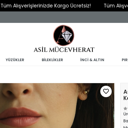
verişlerinizde Kargo Ücretsiz!
Tüm Alışverişlerin
YÜZÜKLER
BİLEKLİKLER
İNCİ & ALTIN
PI
A
K
Ür
Ba
Ma