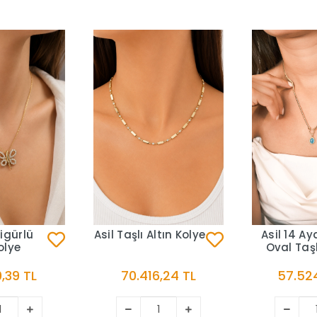
igürlü
Asil Taşlı Altın Kolye
Asil 14 Ay
olye
Oval Taşl
Kolye K
,39 TL
70.416,24 TL
57.524