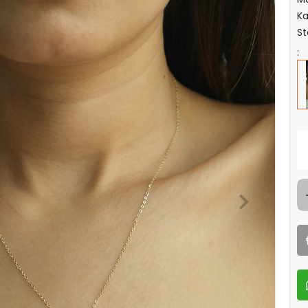
Ka
St
: