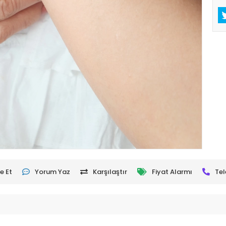
e Et
Yorum Yaz
Karşılaştır
Fiyat Alarmı
Tel