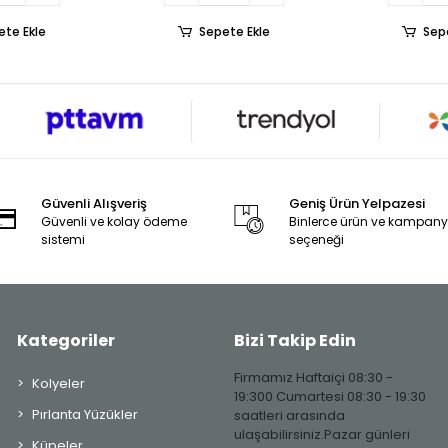
ete Ekle
Sepete Ekle
Sep
Güvenli Alışveriş
Geniş Ürün Yelpazesi
Güvenli ve kolay ödeme
Binlerce ürün ve kampan
sistemi
seçeneği
Kategoriler
Bizi Takip Edin
Firmamız Haftaiçi 08:30 -
Kolyeler
19:300 Cumartesi 08:30 - 19:30
Pırlanta Yüzükler
saatleri arasında
ulaşabilirsiniz.Pazar günleri
Küpeler