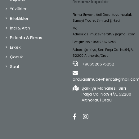
firmamız kapalıdır.
Yüzükler
Firma Ünvanı: Asil Ordu Kuyumculuk
Bileklikler
Sanayi Ticaret Limited Şirketi
İnci & Altın
Mail
Adresi:
asilmucevherat52@gmail.com
Pırlanta & Elmas
İletişim No: : 05525675252
Erkek
Adres: Şarkiye, Sırrı Paşa Cd. No:94/A,
52200 Altınordu/Ordu
Çocuk
+905526575252
Saat
orduasilmucevherat@gmail.co
Şarkiye Mahallesi, Sırrı
Paşa Cd. No:94/A, 52200
Altınordu/Ordu