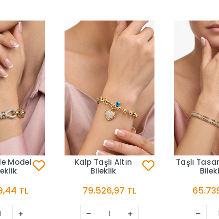
le Model
Kalp Taşlı Altın
Taşlı Tasar
leklik
Bileklik
Bilek
9,44 TL
79.526,97 TL
65.739