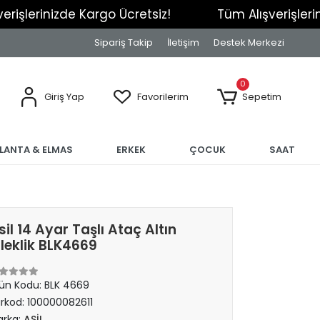
izde Kargo Ücretsiz!
Tüm Alışverişlerinizde Kar
Sipariş Takip
İletişim
Destek Merkezi
0
Giriş Yap
Favorilerim
Sepetim
RLANTA & ELMAS
ERKEK
ÇOCUK
SAAT
sil 14 Ayar Taşlı Ataç Altın
ileklik BLK4669
ün Kodu:
BLK 4669
rkod:
100000082611
rka:
ASİL