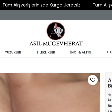
verişlerinizde Kargo Ücretsiz!
Tüm Alışverişlerin
YÜZÜKLER
BİLEKLİKLER
İNCİ & ALTIN
PI
A
B
Ür
Ba
Ma