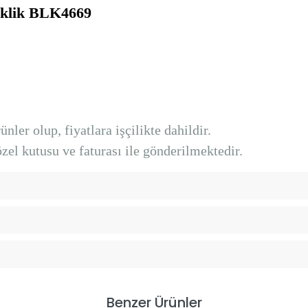
leklik BLK4669
nler olup, fiyatlara işçilikte dahildir.
el kutusu ve faturası ile gönderilmektedir.
Benzer Ürünler