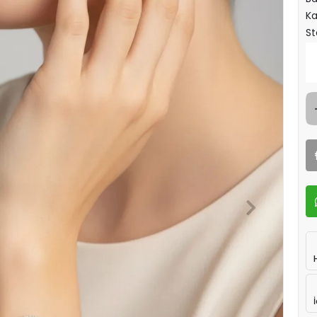
Ka
St