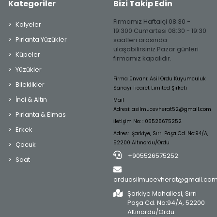
Kategoriler
Bizi Takip Edin
Firmamız Haftaiçi 08:30 -
Kolyeler
19:300 Cumartesi 08:30 - 19:30
Pırlanta Yüzükler
saatleri arasında
ulaşabilirsiniz.Pazar günleri
Küpeler
firmamız kapalıdır.
Yüzükler
Firma Ünvanı: Asil Ordu Kuyumculuk
Bileklikler
Sanayi Ticaret Limited Şirketi
İnci & Altın
Mail
Adresi:
asilmucevherat52@gmail.com
Pırlanta & Elmas
İletişim No: : 05525675252
Erkek
Adres: Şarkiye, Sırrı Paşa Cd. No:94/A,
52200 Altınordu/Ordu
Çocuk
+905526575252
Saat
orduasilmucevherat@gmail.co
Şarkiye Mahallesi, Sırrı
Paşa Cd. No:94/A, 52200
Altınordu/Ordu