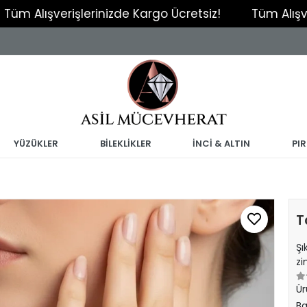
erişlerinizde Kargo Ücretsiz!
Tüm Alışverişlerini
YÜZÜKLER
BİLEKLİKLER
İNCİ & ALTIN
PI
Ta
Şı
zi
Ür
Ba