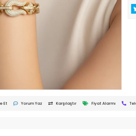
e Et
Yorum Yaz
Karşılaştır
Fiyat Alarmı
Tel