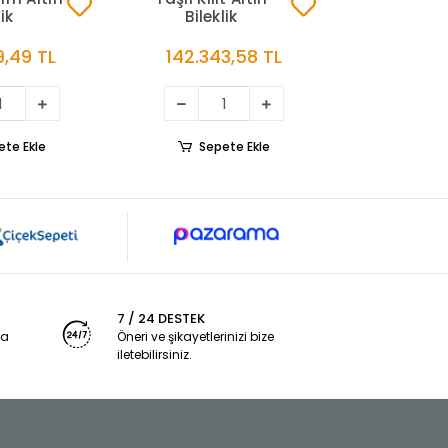
lik
Bileklik
,49 TL
142.343,58 TL
Sep
ete Ekle
Sepete Ekle
7 / 24 DESTEK
ya
Öneri ve şikayetlerinizi bize
iletebilirsiniz.