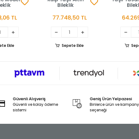
leklik
Bileklik
Bilek
,06 TL
77.748,50 TL
64.269
ete Ekle
Sepete Ekle
Sep
Güvenli Alışveriş
Geniş Ürün Yelpazesi
Güvenli ve kolay ödeme
Binlerce ürün ve kampan
sistemi
seçeneği