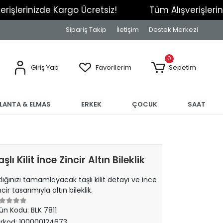
zde Kargo Ücretsiz!
Tüm Alışverişlerinizde Karg
Sipariş Takip
İletişim
Destek Merkezi
0
Giriş Yap
Favorilerim
Sepetim
RLANTA & ELMAS
ERKEK
ÇOCUK
SAAT
şlı Kilit İnce Zincir Altın Bileklik
klığınızı tamamlayacak taşlı kilit detayı ve ince
ncir tasarımıyla altın bileklik.
ün Kodu:
BLK 7811
rkod:
100000124673