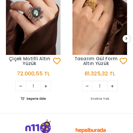
Çiçek Motifli Altın
Tasarım Gül Form
Yüzük
Altın Yüzük
72.000,55 TL
81.325,32 TL
Sepete Ekle
Stokta Yok