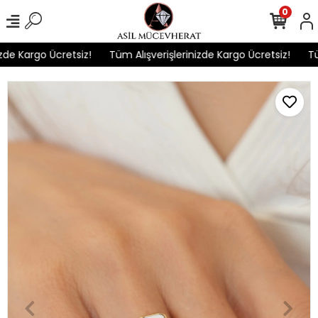
0
e Kargo Ücretsiz!
Tüm Alışverişlerinizde Kargo Ücretsiz!
Tüm 