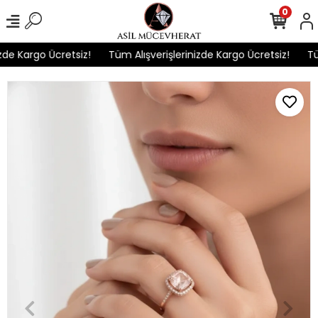
0
de Kargo Ücretsiz!
Tüm Alışverişlerinizde Kargo Ücretsiz!
Tüm 