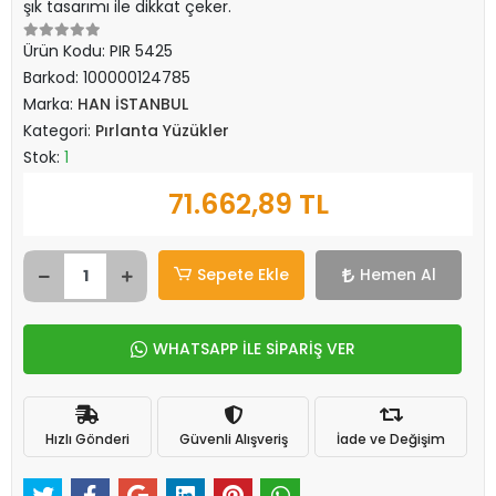
şık tasarımı ile dikkat çeker.
Ürün Kodu:
PIR 5425
Barkod:
100000124785
Marka:
HAN İSTANBUL
Kategori:
Pırlanta Yüzükler
Stok:
1
71.662,89 TL
Sepete Ekle
Hemen Al
WHATSAPP İLE SİPARİŞ VER
Hızlı Gönderi
Güvenli Alışveriş
İade ve Değişim