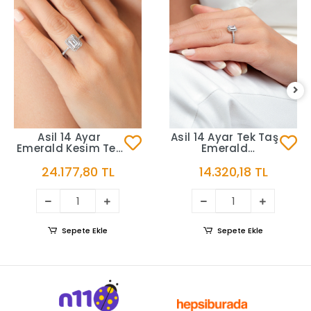
Asil 14 Ayar
Asil 14 Ayar Tek Taş
Emerald Kesim Tek
Emerald
Taş Altın Yüzük
Kesim Altın Yüzük
24.177,80 TL
14.320,18 TL
YZK2424
YZK3528
Sepete Ekle
Sepete Ekle