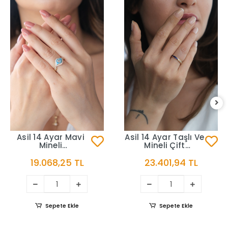
Asil 14 Ayar Mavi
Asil 14 Ayar Taşlı Ve
Mineli
Mineli Çift
Nazar Altın Yüzük
Yön Altın Yüzük
19.068,25 TL
23.401,94 TL
YZK3427
YZK3232
Sepete Ekle
Sepete Ekle