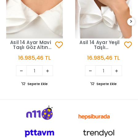
Asil 14 Ayar Mavi
Asil 14 Ayar Yeşil
Taşlı Göz Altın
Taşlı
Kolye KLY3888
Göz Altın Kolye
16.985,46 TL
16.985,46 TL
KLY3778
Sepete Ekle
Sepete Ekle