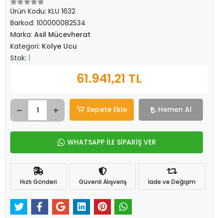
Ürün Kodu:
KLU 1632
Barkod:
100000082534
Marka:
Asil Mücevherat
Kategori:
Kolye Ucu
Stok:
1
61.941,21 TL
Sepete Ekle
Hemen Al
WHATSAPP İLE SİPARİŞ VER
Hızlı Gönderi
Güvenli Alışveriş
İade ve Değişim