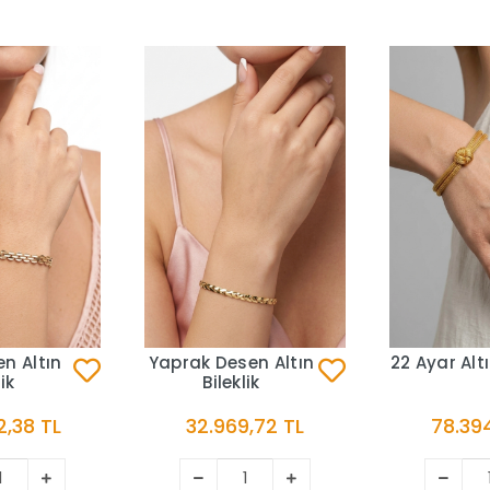
n Altın
Yaprak Desen Altın
22 Ayar Altı
lik
Bileklik
,38 TL
32.969,72 TL
78.394