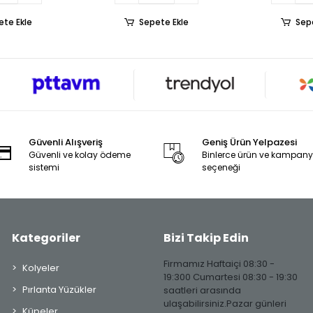
ete Ekle
Sepete Ekle
Sep
Güvenli Alışveriş
Geniş Ürün Yelpazesi
Güvenli ve kolay ödeme
Binlerce ürün ve kampan
sistemi
seçeneği
Kategoriler
Bizi Takip Edin
Firmamız Haftaiçi 08:30 -
Kolyeler
19:300 Cumartesi 08:30 - 19:30
Pırlanta Yüzükler
saatleri arasında
ulaşabilirsiniz.Pazar günleri
Küpeler