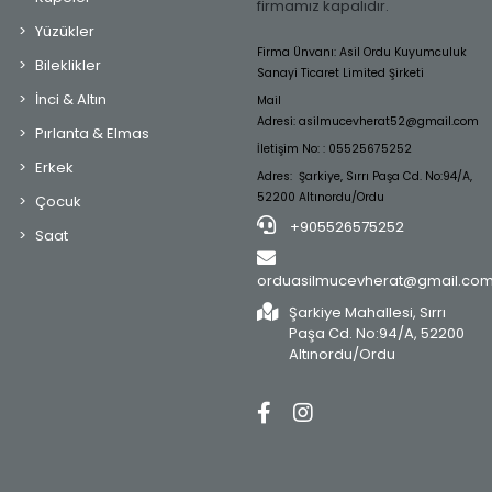
firmamız kapalıdır.
Yüzükler
Firma Ünvanı: Asil Ordu Kuyumculuk
Bileklikler
Sanayi Ticaret Limited Şirketi
İnci & Altın
Mail
Adresi:
asilmucevherat52@gmail.com
Pırlanta & Elmas
İletişim No: : 05525675252
Erkek
Adres: Şarkiye, Sırrı Paşa Cd. No:94/A,
52200 Altınordu/Ordu
Çocuk
+905526575252
Saat
orduasilmucevherat@gmail.co
Şarkiye Mahallesi, Sırrı
Paşa Cd. No:94/A, 52200
Altınordu/Ordu