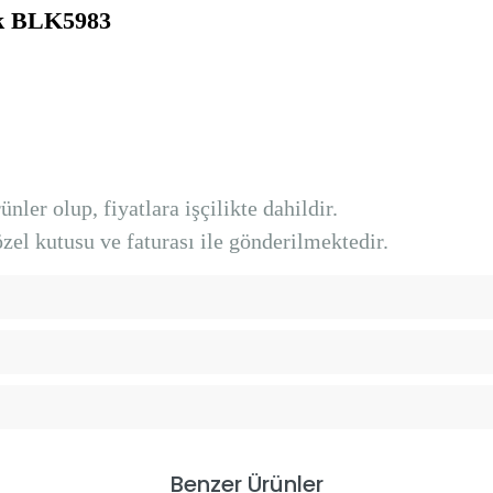
k
BLK5983
nler olup, fiyatlara işçilikte dahildir.
el kutusu ve faturası ile gönderilmektedir.
Benzer Ürünler