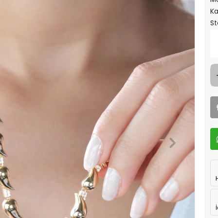
Ka
St