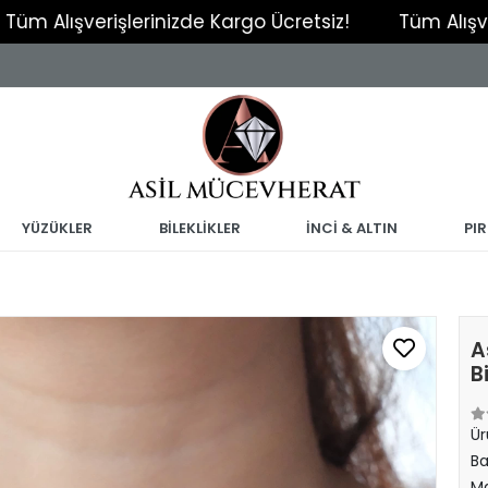
şverişlerinizde Kargo Ücretsiz!
Tüm Alışverişleri
YÜZÜKLER
BİLEKLİKLER
İNCİ & ALTIN
PI
A
B
Ür
Ba
Ma