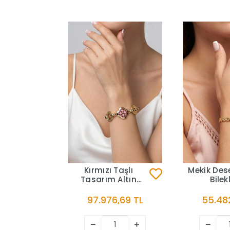
Kırmızı Taşlı
Mekik Dese
Tasarım Altın
Bilek
Bileklik
97.976,69 TL
55.482