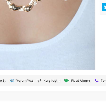
e Et
Yorum Yaz
Karşılaştır
Fiyat Alarmı
Tel