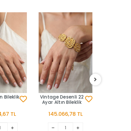
Asil 14 Ay
Model Altın
BLK6
27.974
n Bileklik
Vintage Desenli 22
Ayar Altın Bileklik
,67 TL
145.066,78 TL
Sep