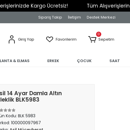
nizde Kargo Ücretsiz!
Tüm Alışverişlerinizde Ka
Sipariş Takip
İletişim
Destek Merkezi
0
Giriş Yap
Favorilerim
Sepetim
RLANTA & ELMAS
ERKEK
ÇOCUK
SAAT
sil 14 Ayar Damla Altın
ileklik BLK5983
ün Kodu:
BLK 5983
rkod:
100000097967
rka:
Asil Mücevherat