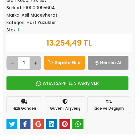
Ürün Kodu:
YZK 3574
Barkod:
100000095604
Marka:
Asil Mücevherat
Kategori:
Harf Yüzükler
Stok:
1
13.254,49 TL
Sepete Ekle
Hemen Al
WHATSAPP İLE SİPARİŞ VER
Hızlı Gönderi
Güvenli Alışveriş
İade ve Değişim