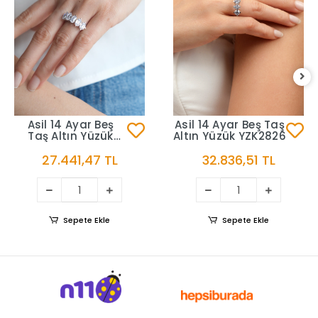
Asil 14 Ayar Beş
Asil 14 Ayar Beş Taş
Taş Altın Yüzük
Altın Yüzük YZK2826
YZK2838
27.441,47 TL
32.836,51 TL
Sepete Ekle
Sepete Ekle