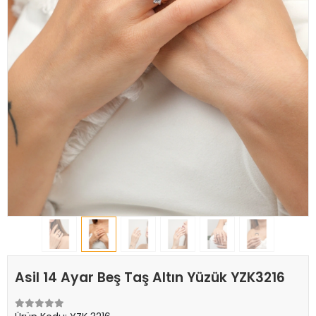
Asil 14 Ayar Beş Taş Altın Yüzük YZK3216