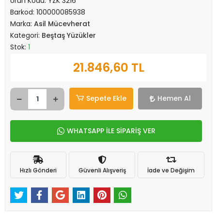
Ürün Kodu:
YZK 3216
Barkod:
100000085938
Marka:
Asil Mücevherat
Kategori:
Beştaş Yüzükler
Stok:
1
21.846,60 TL
Sepete Ekle
Hemen Al
WHATSAPP İLE SİPARİŞ VER
Hızlı Gönderi
Güvenli Alışveriş
İade ve Değişim