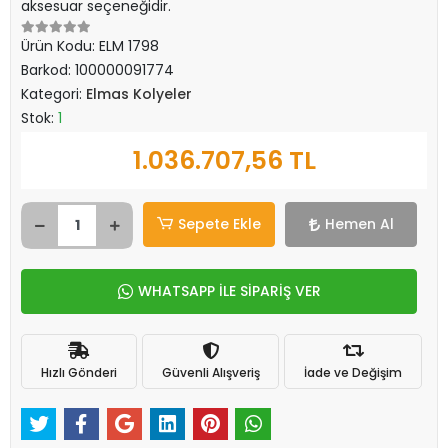
aksesuar seçeneğidir.
Ürün Kodu:
ELM 1798
Barkod:
100000091774
Kategori:
Elmas Kolyeler
Stok:
1
1.036.707,56 TL
Sepete Ekle
Hemen Al
WHATSAPP İLE SİPARİŞ VER
Hızlı Gönderi
Güvenli Alışveriş
İade ve Değişim