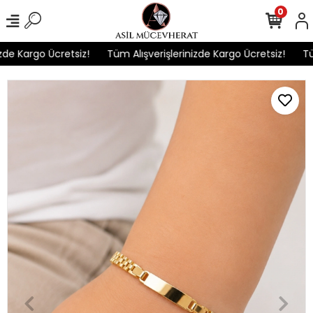
0
e Kargo Ücretsiz!
Tüm Alışverişlerinizde Kargo Ücretsiz!
Tüm 