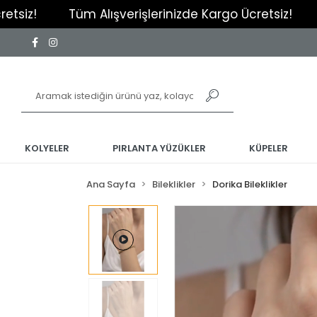
Tüm Alışverişlerinizde Kargo Ücretsiz!
Tüm Alışver
KOLYELER
PIRLANTA YÜZÜKLER
KÜPELER
Ana Sayfa
Bileklikler
Dorika Bileklikler