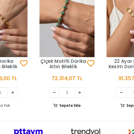
Dorika
Çiçek Motifli Dorika
22 Ayar 
 Bileklik
Altın Bileklik
Kesim Dori
Bilek
3,00 TL
72.314,07 TL
91.357
a Yok
Sepete Ekle
Sep