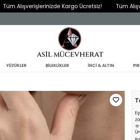
işlerinizde Kargo Ücretsiz!
Tüm Alışverişlerinizd
YÜZÜKLER
BİLEKLİKLER
İNCİ & ALTIN
PI
T
Eş
za
Ür
Ba