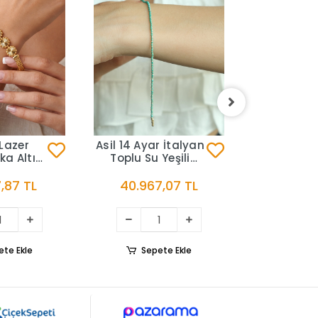
Asil 14 Aya
Toplu Siya
Altın Bi
BLK3
42.472
Lazer
Asil 14 Ayar İtalyan
ka Altın
Toplu Su Yeşili
lik
Mineli Altın Bileklik
BLK3329
,87 TL
40.967,07 TL
Sep
ete Ekle
Sepete Ekle