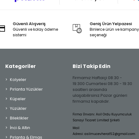
Güvenli Alışveriş
Geniş Ürün Yelpazesi
Güvenli ve kolay ödeme
Binlerce ürün ve kampan
sistemi
seçeneği
Kategoriler
Bizi Takip Edin
Firmamız Haftaiçi 08:30 -
Kolyeler
19:300 Cumartesi 08:30 - 19:30
Pırlanta Yüzükler
saatleri arasında
ulaşabilirsiniz.Pazar günleri
Küpeler
firmamız kapalıdır.
Yüzükler
Firma Ünvanı: Asil Ordu Kuyumculuk
Bileklikler
Sanayi Ticaret Limited Şirketi
İnci & Altın
Mail
Adresi:
asilmucevherat52@gmail.com
Pırlanta & Elmas