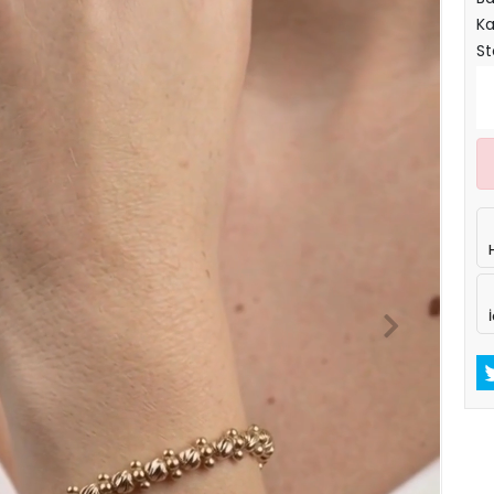
Ka
St