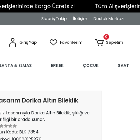
e Kargo Ücretsiz!
Tüm Alışverişlerinizde Kargo 
Sipariş Takip
İletişim
Destek Merkezi
0
Giriş Yap
Favorilerim
Sepetim
RLANTA & ELMAS
ERKEK
ÇOCUK
SAAT
asarım Dorika Altın Bileklik
siz tasarımıyla Dorika Altın Bileklik, şıklığı ve
rifliği bir arada sunar.
ün Kodu:
BLK 7854
rkod:
100000125376