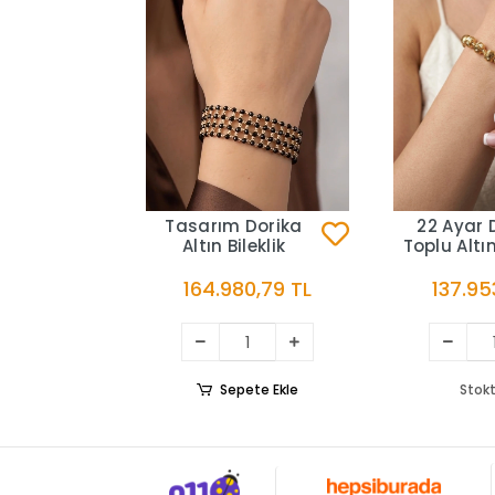
Tasarım Dorika
22 Ayar 
Altın Bileklik
Toplu Altın
164.980,79 TL
137.95
Sepete Ekle
Stokt