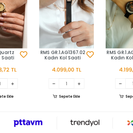
Quartz
RMS GR.1.AG1367.02
RMS GR.1.A
 Saati
Kadın Kol Saati
Kadın Kol
3,72 TL
4.099,00 TL
4.199
ete Ekle
Sepete Ekle
Sep