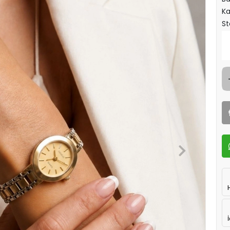
Ka
St