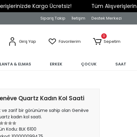
izde Kargo Ücretsiz!
Tüm Alışverişlerinizde Kar
Sipariş Takip
İletişim
Destek Merkezi
0
Giriş Yap
Favorilerim
Sepetim
RLANTA & ELMAS
ERKEK
ÇOCUK
SAAT
enève Quartz Kadın Kol Saati
k ve zarif bir görünüme sahip olan Genève
artz kadın kol saati.
ün Kodu:
BLK 6100
rkod:
100000099475