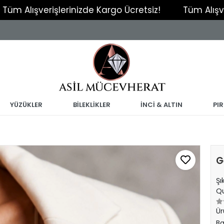
şverişlerinizde Kargo Ücretsiz!
Tüm Alışverişlerin
YÜZÜKLER
BİLEKLİKLER
İNCİ & ALTIN
PI
G
Şı
Qu
Ür
Ba