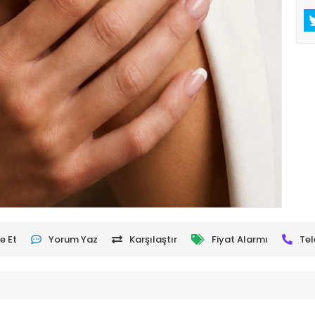
e Et
Yorum Yaz
Karşılaştır
Fiyat Alarmı
Tel