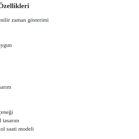
zellikleri
nilir zaman gösterimi
uygun
sarım
çeneği
l tasarım
kol saati modeli