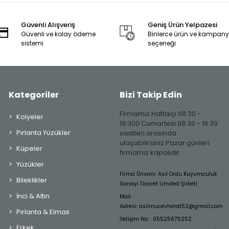
Güvenli Alışveriş
Geniş Ürün Yelpazesi
Güvenli ve kolay ödeme
Binlerce ürün ve kampan
sistemi
seçeneği
Kategoriler
Bizi Takip Edin
Firmamız Haftaiçi 08:30 -
Kolyeler
19:300 Cumartesi 08:30 - 19:30
Pırlanta Yüzükler
saatleri arasında
ulaşabilirsiniz.Pazar günleri
Küpeler
firmamız kapalıdır.
Yüzükler
Firma Ünvanı: Asil Ordu Kuyumculuk
Bileklikler
Sanayi Ticaret Limited Şirketi
İnci & Altın
Mail
Adresi:
asilmucevherat52@gmail.com
Pırlanta & Elmas
İletişim No: : 05525675252
Erkek